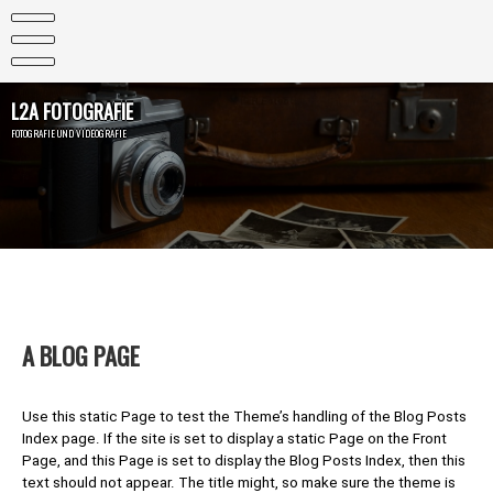
Skip
to
content
L2A FOTOGRAFIE
FOTOGRAFIE UND VIDEOGRAFIE
A BLOG PAGE
Use this static Page to test the Theme’s handling of the Blog Posts
Index page. If the site is set to display a static Page on the Front
Page, and this Page is set to display the Blog Posts Index, then this
text should not appear. The title might, so make sure the theme is