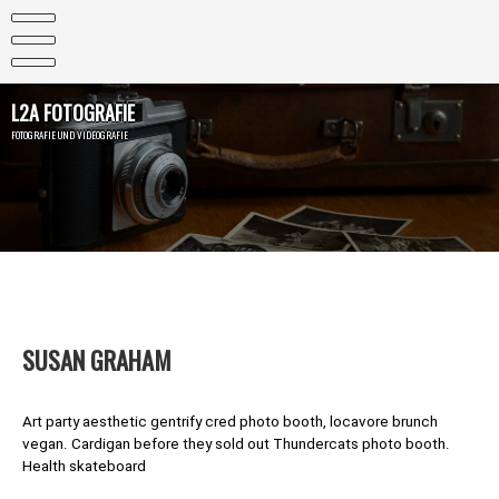
Skip
to
content
L2A FOTOGRAFIE
FOTOGRAFIE UND VIDEOGRAFIE
SUSAN GRAHAM
Art party aesthetic gentrify cred photo booth, locavore brunch
vegan. Cardigan before they sold out Thundercats photo booth.
Health skateboard