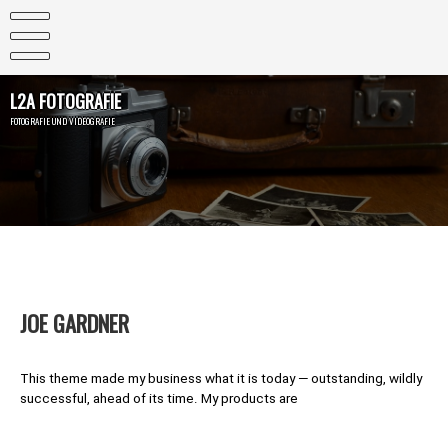
Skip
to
content
L2A FOTOGRAFIE
FOTOGRAFIE UND VIDEOGRAFIE
JOE GARDNER
This theme made my business what it is today — outstanding, wildly
successful, ahead of its time. My products are